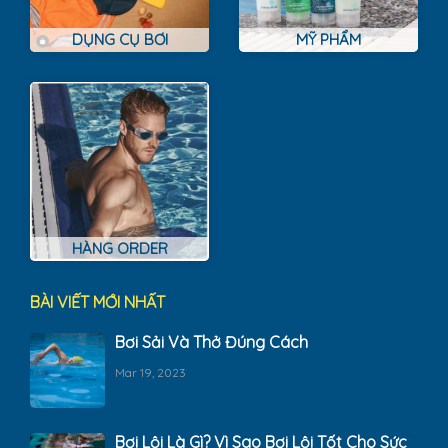
DỤNG CỤ BƠI
MỸ PHẨM
HÀNG ORDER
BÀI VIẾT MỚI NHẤT
Bơi Sải Và Thở Đúng Cách
Mar 19, 2023
Bơi Lội Là Gì? Vì Sao Bơi Lội Tốt Cho Sức