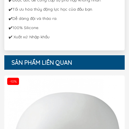
✔️Được đúc để cung cấp sự phù hợp không nhăn.
✔️Tối ưu hóa thủy động lực học của đầu bạn.
✔️Dễ dàng đội và tháo ra.
✔️100% Silicone.
✔️ Xuất xứ: Nhập khẩu
SẢN PHẨM LIÊN QUAN
-10%