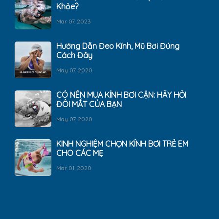
Khỏe?
Mar 07, 2023
Hướng Dẫn Đeo Kính, Mũ Bơi Đúng
Cách Đây
May 07, 2020
CÓ NÊN MUA KÍNH BƠI CẬN: HÃY HỎI
ĐÔI MẮT CỦA BẠN
May 07, 2020
KINH NGHIỆM CHỌN KÍNH BƠI TRẺ EM
CHO CÁC MẸ
Mar 01, 2020