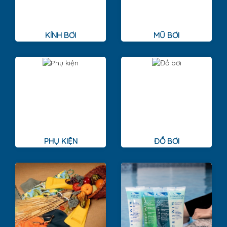
KÍNH BƠI
MŨ BƠI
PHỤ KIỆN
ĐỒ BƠI