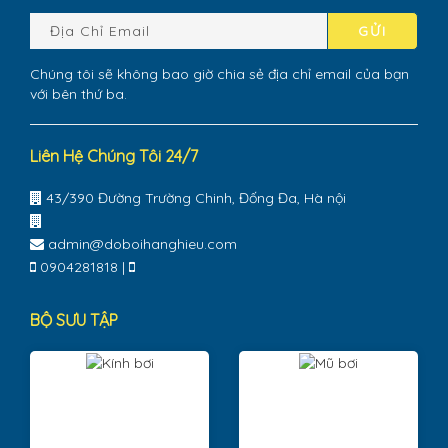
GỬI
Chúng tôi sẽ không bao giờ chia sẻ địa chỉ email của bạn
với bên thứ ba.
Liên Hệ Chúng Tôi 24/7
43/390 Đường Trường Chinh, Đống Đa, Hà nội
admin@doboihanghieu.com
0904281818
|
BỘ SƯU TẬP