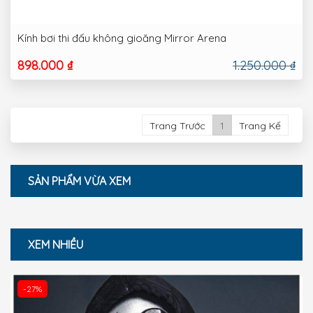
Kính bơi thi đấu không gioăng Mirror Arena
898.000 ₫
1.250.000 ₫
Trang Trước
1
Trang Kế
SẢN PHẨM VỪA XEM
XEM NHIỀU
-27%