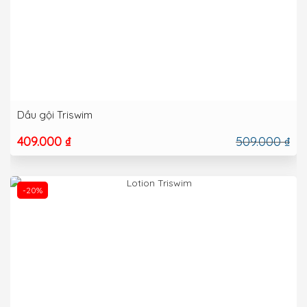
Dầu gội Triswim
409.000 ₫
509.000 ₫
-20%