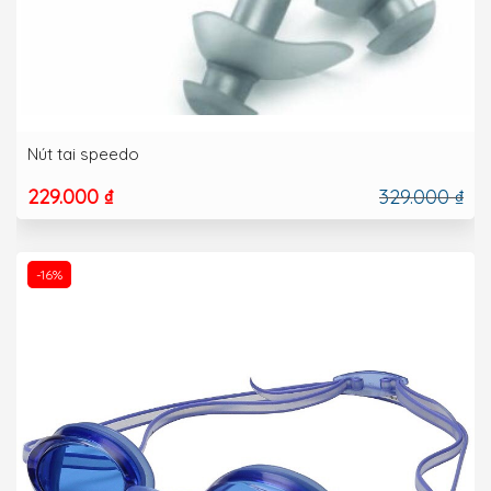
Nút tai speedo
229.000 ₫
329.000 ₫
-16%