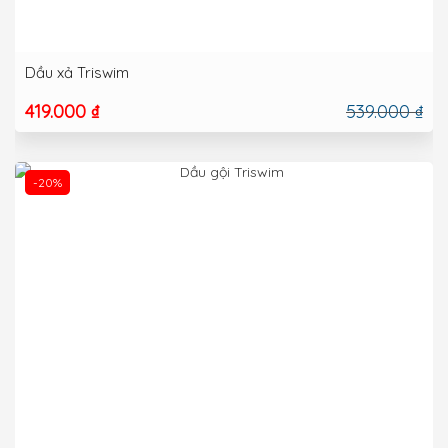
Dầu xả Triswim
419.000 ₫
539.000 ₫
-20%