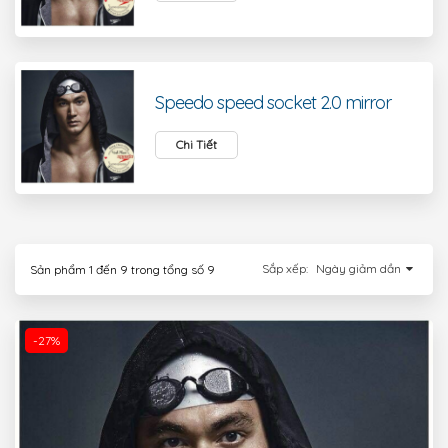
Speedo speed socket 2.0 mirror
Chi Tiết
Sắp xếp:
Ngày giảm dần
Sản phẩm
1
đến
9
trong tổng số
9
-27%