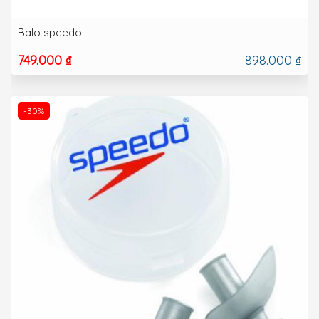
Balo speedo
749.000 ₫
898.000 ₫
-30%