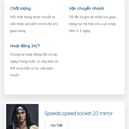
s
Chất lượng
Vận chuyển nhanh
đổ
tr
Mỗi mặt hàng được chuẩn bị
Tối đa 24 giờ sẽ nhận khi giao
cẩn thận và kiểm tra trước khi
hàng tại Hà Nội, khu vực khác
Hỏ
giao hàng
tầm 2-3 ngày
đ
Li
Hoạt động 24/7
h
Chúng tôi hoạt động tất cả các
ngày trong tuần. Vì vậy bạn có
thể mua bất cứ lúc nào bạn
muốn
Speedo speed socket 2.0 mirror
Chi Tiết