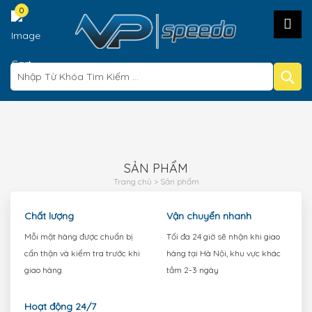
0
S
p
B
s
tậ
SẢN PHẨM
Trang chủ
>
Sản phẩm
Bà
vi
Chất lượng
Vận chuyển nhanh
H
Mỗi mặt hàng được chuẩn bị
Tối đa 24 giờ sẽ nhận khi giao
d
cẩn thận và kiểm tra trước khi
hàng tại Hà Nội, khu vực khác
m
giao hàng
tầm 2-3 ngày
h
Ch
Hoạt động 24/7