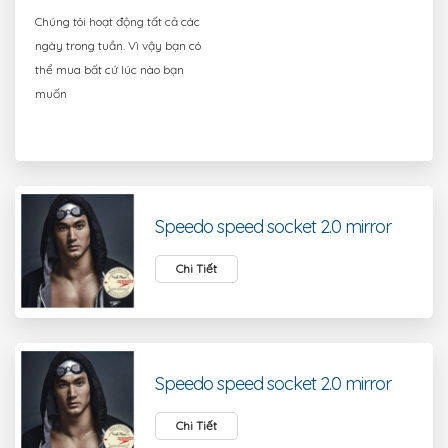
s
Chúng tôi hoạt động tất cả các
đổ
ngày trong tuần. Vì vậy bạn có
tr
thể mua bất cứ lúc nào bạn
Hỏ
muốn
đ
Li
h
Speedo speed socket 2.0 mirror
Chi Tiết
Speedo speed socket 2.0 mirror
Chi Tiết