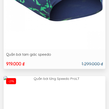
Quần bơi tam giác speedo
919.000 ₫
1.299.000 ₫
-21%