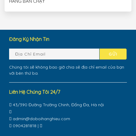
HÀNG BÁN CHẠY
Đăng Ký Nhận Tin
GỬI
Chúng tôi sẽ không bao giờ chia sẻ địa chỉ email của bạn
với bên thứ ba.
Liên Hệ Chúng Tôi 24/7
43/390 Đường Trường Chinh, Đống Đa, Hà nội
admin@doboihanghieu.com
0904281818
|