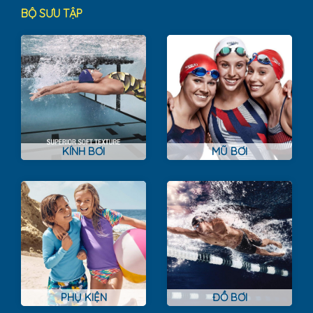
BỘ SƯU TẬP
KÍNH BƠI
MŨ BƠI
PHỤ KIỆN
ĐỒ BƠI