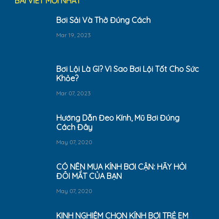
BÀI VIẾT MỚI NHẤT
Bơi Sải Và Thở Đúng Cách
Mar 19, 2023
Bơi Lội Là Gì? Vì Sao Bơi Lội Tốt Cho Sức
Khỏe?
Mar 07, 2023
Hướng Dẫn Đeo Kính, Mũ Bơi Đúng
Cách Đây
May 07, 2020
CÓ NÊN MUA KÍNH BƠI CẬN: HÃY HỎI
ĐÔI MẮT CỦA BẠN
May 07, 2020
KINH NGHIỆM CHỌN KÍNH BƠI TRẺ EM