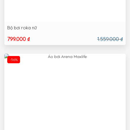
Bộ bơi roka nữ
799.000 ₫
1.559.000 ₫
-56%