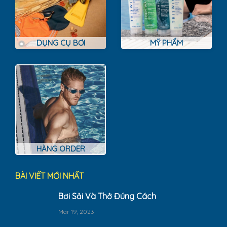
DỤNG CỤ BƠI
MỸ PHẨM
HÀNG ORDER
BÀI VIẾT MỚI NHẤT
Bơi Sải Và Thở Đúng Cách
Mar 19, 2023