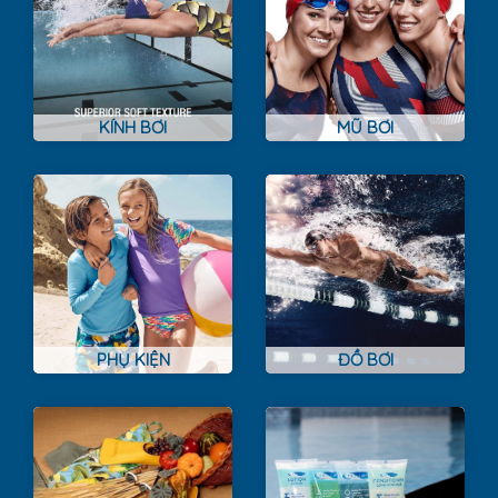
KÍNH BƠI
MŨ BƠI
PHỤ KIỆN
ĐỒ BƠI