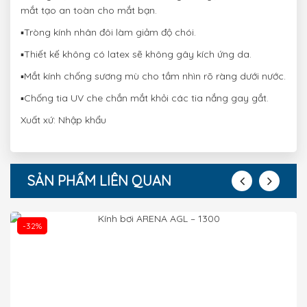
mắt tạo an toàn cho mắt bạn.
▪️Tròng kính nhân đôi làm giảm độ chói.
▪️Thiết kế không có latex sẽ không gây kích ứng da.
▪️Mắt kính chống sương mù cho tầm nhìn rõ ràng dưới nước.
▪️Chống tia UV che chắn mắt khỏi các tia nắng gay gắt.
Xuất xứ: Nhập khẩu
SẢN PHẨM LIÊN QUAN
-32%