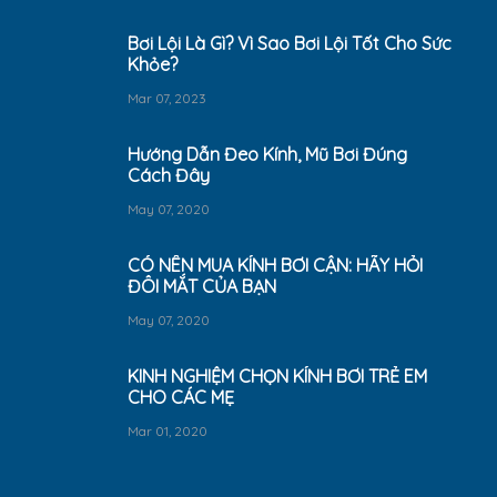
Bơi Lội Là Gì? Vì Sao Bơi Lội Tốt Cho Sức
Khỏe?
Mar 07, 2023
Hướng Dẫn Đeo Kính, Mũ Bơi Đúng
Cách Đây
May 07, 2020
CÓ NÊN MUA KÍNH BƠI CẬN: HÃY HỎI
ĐÔI MẮT CỦA BẠN
May 07, 2020
KINH NGHIỆM CHỌN KÍNH BƠI TRẺ EM
CHO CÁC MẸ
Mar 01, 2020