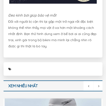
Đeo kính bơi giúp bảo vệ mắt
Đối với người bị cận thì lại gặp một trở ngại rất đặc biệt:
không thể nhìn thấy mọi vật ở xa hơn một khoảng cách
nhất định. Bạn thử hình dung xem ở bể bơi ai ai cũng đẹp
trai, xinh gái trong bộ bikini mà mình lại chẳng nhìn rõ
được gì thì thật là bó tay.
XEM NHIỀU NHẤT