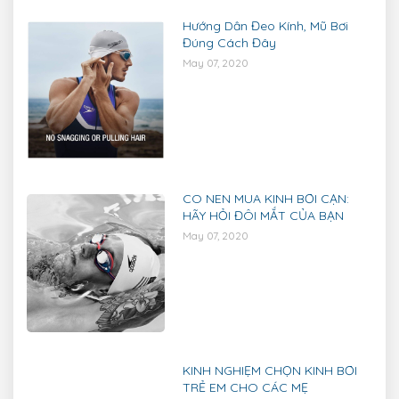
Hướng Dẫn Đeo Kính, Mũ Bơi
Đúng Cách Đây
May 07, 2020
CÓ NÊN MUA KÍNH BƠI CẬN:
HÃY HỎI ĐÔI MẮT CỦA BẠN
May 07, 2020
KINH NGHIỆM CHỌN KÍNH BƠI
TRẺ EM CHO CÁC MẸ