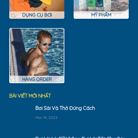
DỤNG CỤ BƠI
MỸ PHẨM
HÀNG ORDER
BÀI VIẾT MỚI NHẤT
Bơi Sải Và Thở Đúng Cách
Mar 19, 2023