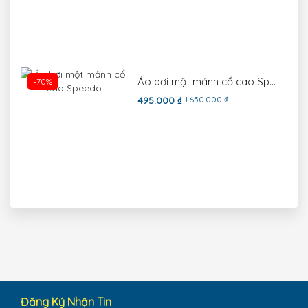
Áo bơi một mảnh cổ cao Speedo
-70%
495.000 ₫
1.650.000 ₫
Đăng Ký Nhận Tin