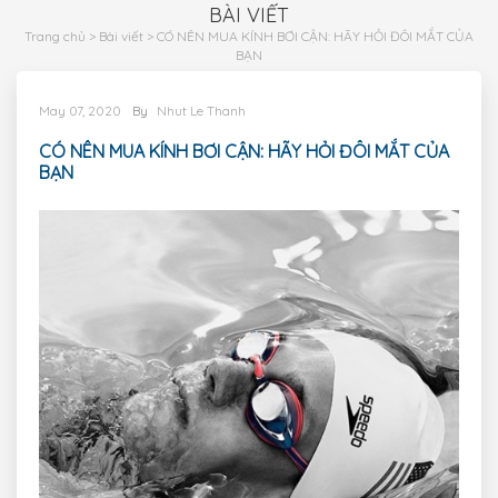
s
BÀI VIẾT
đổ
Trang chủ
>
Bài viết
>
CÓ NÊN MUA KÍNH BƠI CẬN: HÃY HỎI ĐÔI MẮT CỦA
tr
BẠN
Hỏ
May 07, 2020
By
Nhut Le Thanh
đ
CÓ NÊN MUA KÍNH BƠI CẬN: HÃY HỎI ĐÔI MẮT CỦA
Li
BẠN
h