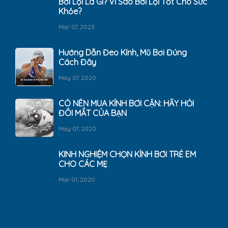
Bơi Lội Là Gì? Vì Sao Bơi Lội Tốt Cho Sức
Khỏe?
Mar 07, 2023
Hướng Dẫn Đeo Kính, Mũ Bơi Đúng
Cách Đây
May 07, 2020
CÓ NÊN MUA KÍNH BƠI CẬN: HÃY HỎI
ĐÔI MẮT CỦA BẠN
May 07, 2020
KINH NGHIỆM CHỌN KÍNH BƠI TRẺ EM
CHO CÁC MẸ
Mar 01, 2020