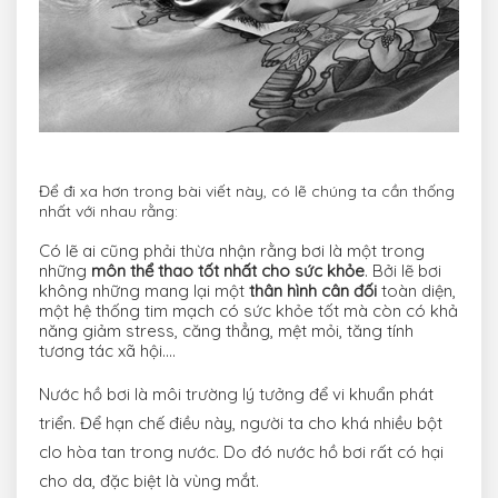
Để đi xa hơn trong bài viết này, có lẽ chúng ta cần thống
nhất với nhau rằng:
Có lẽ ai cũng phải thừa nhận rằng bơi là một trong
những
môn thể thao tốt nhất cho sức khỏe
. Bởi lẽ bơi
không những mang lại một
thân hình cân đối
toàn diện,
một hệ thống tim mạch có sức khỏe tốt mà còn có khả
năng giảm stress, căng thẳng, mệt mỏi, tăng tính
tương tác xã hội….
Nước hồ bơi là môi trường lý tưởng để vi khuẩn phát
triển. Để hạn chế điều này, người ta cho khá nhiều bột
clo hòa tan trong nước. Do đó nước hồ bơi rất có hại
cho da, đặc biệt là vùng mắt.