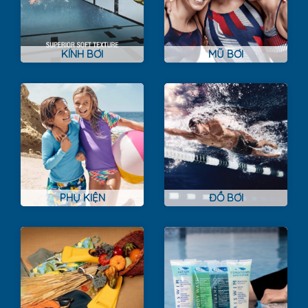
KÍNH BƠI
MŨ BƠI
PHỤ KIỆN
ĐỒ BƠI