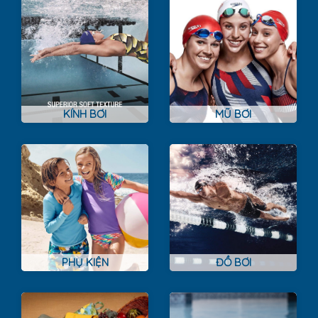
KÍNH BƠI
MŨ BƠI
PHỤ KIỆN
ĐỒ BƠI