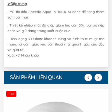
✔Đặc trưng
. Mũ thi đấu Speedo Aqua- V 100% Silicone để tăng thêm
sự thoải mái.
. Thiết kế nhiều mật độ giúp giảm lực cản 5%, loại bỏ nếp
nhăn và giữ dáng trong suốt cuộc đua.
. Hình dạng 3-D được khoanh vùng và hình thức mượt mà
mang lại cảm giác vừa vặn thoải mái quanh gốc của đầu
và qua tai.
Xuất xứ: Nhập khẩu
SẢN PHẨM LIÊN QUAN
-13%