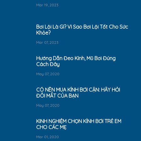
Mar 19, 2023
Bơi Lội Là Gì? Vì Sao Bơi Lội Tốt Cho Sức
Khỏe?
Mar 07, 2023
Hướng Dẫn Đeo Kính, Mũ Bơi Đúng
Cách Đây
May 07, 2020
CÓ NÊN MUA KÍNH BƠI CẬN: HÃY HỎI
ĐÔI MẮT CỦA BẠN
May 07, 2020
KINH NGHIỆM CHỌN KÍNH BƠI TRẺ EM
CHO CÁC MẸ
Mar 01, 2020